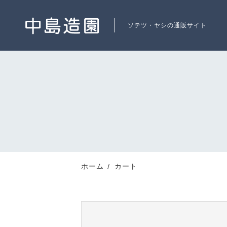
ソテツ・ヤシの通販サイト
ランキング
RANKING
新着商品
ホーム
カート
NEW ITEM
最近チェックした商品